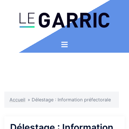
Aller
au
contenu
Ouvrir/fermer
le
menu
Accueil
»
Délestage : Information préfectorale
Délestage : Information