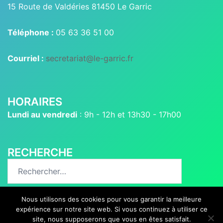
15 Route de Valdéries 81450 Le Garric
Téléphone :
05 63 36 51 00
Courriel :
secretariat@le-garric.fr
HORAIRES
Lundi au vendredi
: 9h - 12h et 13h30 - 17h00
RECHERCHE
Rechercher :
Nous utilisons des cookies pour vous garantir la meilleure
expérience sur notre site web. Si vous continuez à utiliser ce
site, nous supposerons que vous en êtes satisfait.