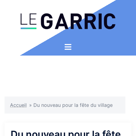
Aller
au
contenu
Ouvrir/fermer
le
menu
Accueil
»
Du nouveau pour la fête du village
Du nouveau pour la fête