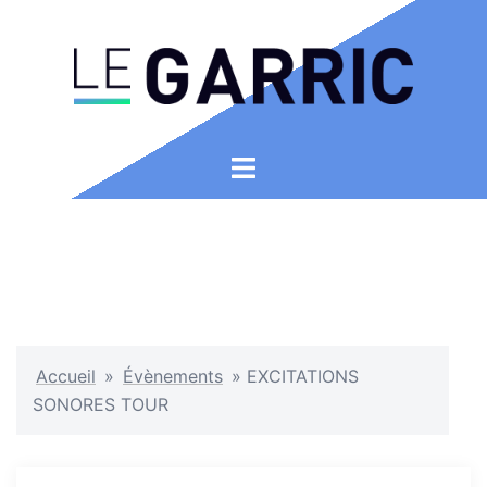
Aller
au
contenu
Ouvrir/fermer
le
menu
Accueil
»
Évènements
»
EXCITATIONS
SONORES TOUR