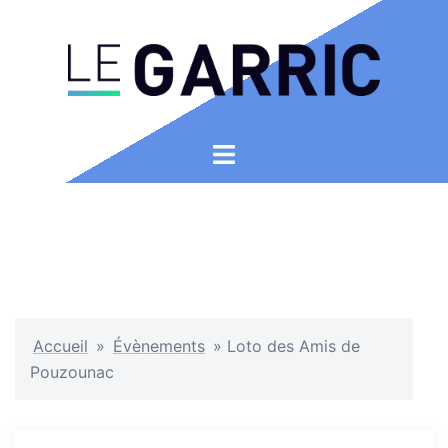
Aller
au
contenu
Ouvrir/fermer
le
menu
Accueil
»
Évènements
»
Loto des Amis de
Pouzounac