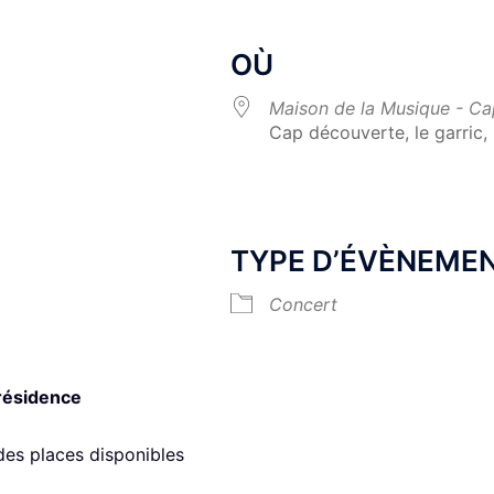
OÙ
Maison de la Musique - C
Cap découverte, le garric,
Calendrier Google
iCalendar
TYPE D’ÉVÈNEME
Concert
 résidence
 des places disponibles