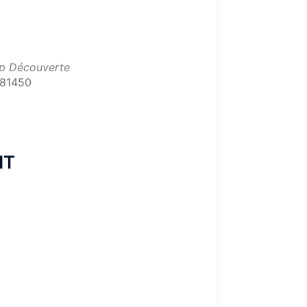
ap Découverte
 81450
Office 365
Outlook Live
NT