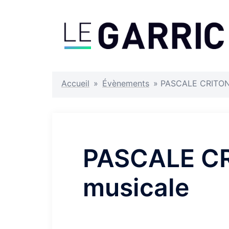
Aller
au
contenu
Accueil
»
Évènements
»
PASCALE CRITON 
PASCALE CRI
musicale