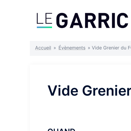
Aller
au
contenu
Accueil
»
Évènements
»
Vide Grenier du F
Vide Grenier