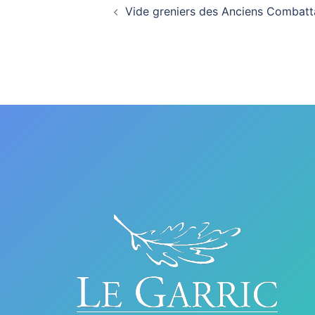
Navigation
Vide greniers des Anciens Combatt
d’article