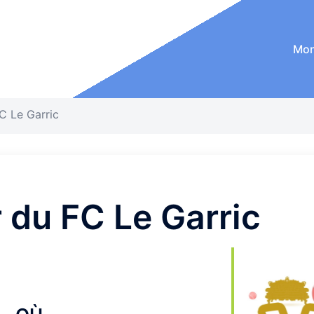
Mon
C Le Garric
 du FC Le Garric