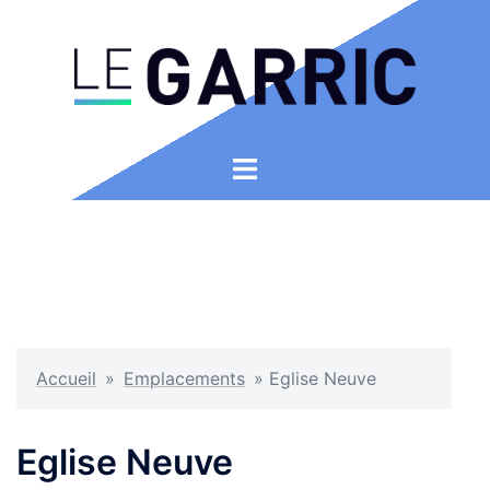
Aller
au
contenu
Ouvrir/fermer
le
menu
Accueil
»
Emplacements
»
Eglise Neuve
Eglise Neuve