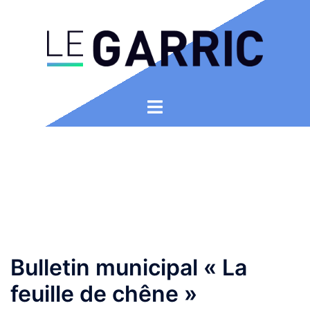
Aller
au
contenu
Ouvrir/fermer
le
menu
Bulletin municipal « La
feuille de chêne »