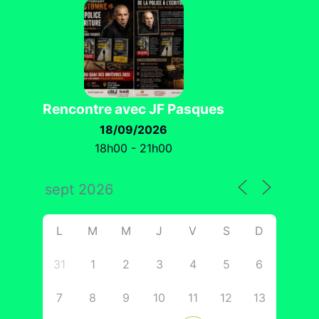
Rencontre avec JF Pasques
18/09/2026
18h00 - 21h00
L
M
M
J
V
S
D
31
1
2
3
4
5
6
7
8
9
10
11
12
13