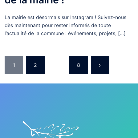
La mairie est désormais sur Instagram ! Suivez-nous
dès maintenant pour rester informés de toute
l’actualité de la commune : événements, projets, […]
Pagination
1
2
…
8
>
des
publications