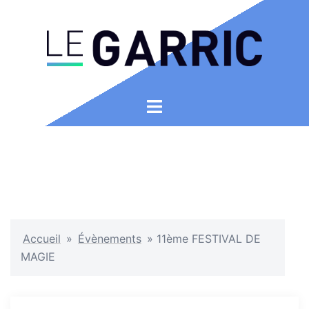
Aller
au
contenu
Ouvrir/fermer
le
menu
Accueil
»
Évènements
»
11ème FESTIVAL DE
MAGIE