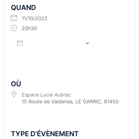
QUAND
11/10/2022
20h30
AJOUTER AU CALENDRIER
Télécharger ICS
Calendrier Google
iCa
OÙ
Espace Lucie Aubrac
15 Route de Valderies, LE GARRIC, 81450
TYPE D’ÉVÈNEMENT