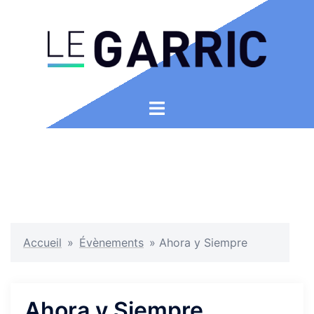
Aller
au
contenu
Ouvrir/fermer
le
menu
Accueil
»
Évènements
»
Ahora y Siempre
Ahora y Siempre