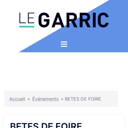
Aller
au
contenu
Ouvrir/fermer
le
menu
Accueil
»
Évènements
»
BETES DE FOIRE
BETES DE FOIRE