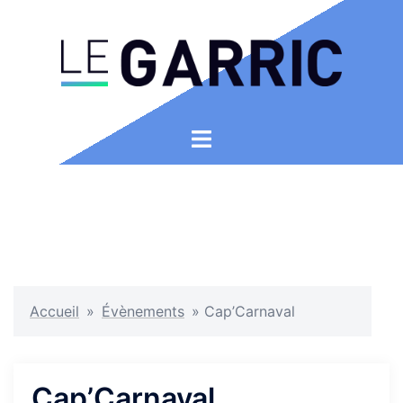
Aller
au
contenu
Ouvrir/fermer
le
menu
Accueil
»
Évènements
»
Cap’Carnaval
Cap’Carnaval