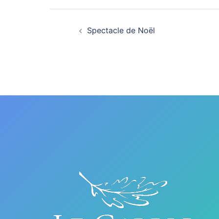
Navigation
Spectacle de Noël
d’article