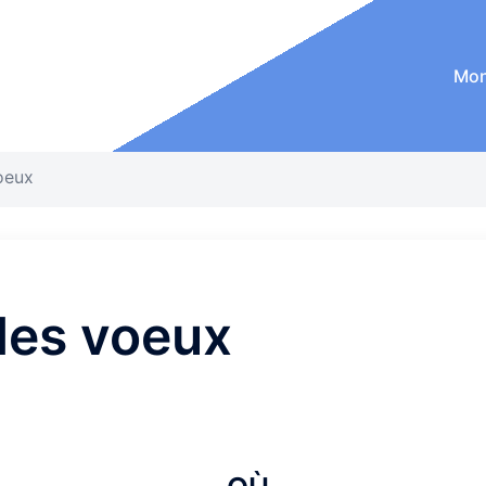
Mon
oeux
des voeux