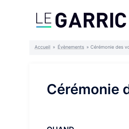
Aller
au
contenu
Accueil
»
Évènements
»
Cérémonie des v
Cérémonie 