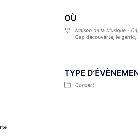
OÙ
Maison de la Musique - C
Cap découverte, le garric,
Calendrier Google
iCalendar
TYPE D’ÉVÈNEME
Concert
rte