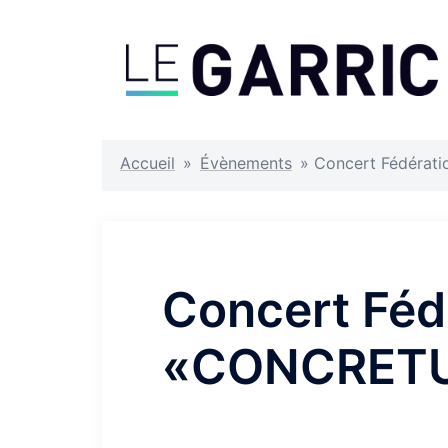
Aller
au
contenu
Accueil
»
Évènements
»
Concert Fédérat
Concert Féd
«CONCRET