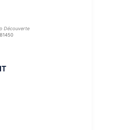
ap Découverte
 81450
Office 365
Outlook Live
NT