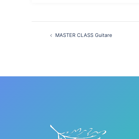
Navigation
MASTER CLASS Guitare
d’article