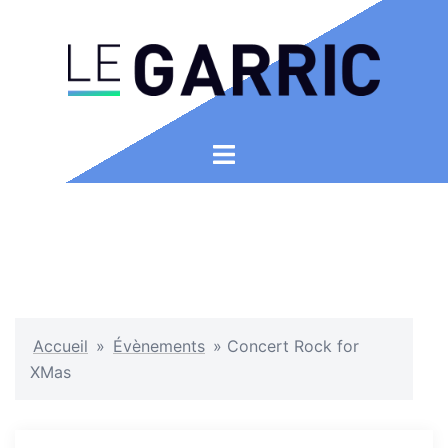
Aller
au
contenu
Ouvrir/fermer
le
menu
Accueil
»
Évènements
»
Concert Rock for
XMas