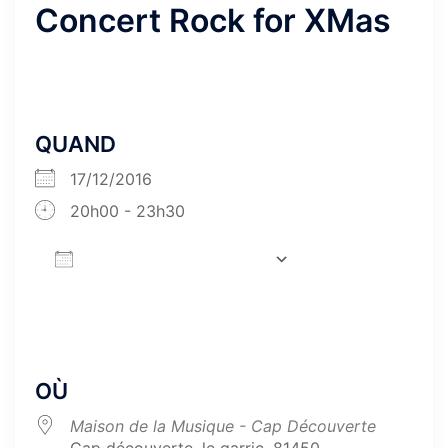
Concert Rock for XMas
QUAND
17/12/2016
20h00 - 23h30
AJOUTER AU CALENDRIER
Télécharger ICS
Calendrier Goog
OÙ
Maison de la Musique - Cap Découverte
Cap découverte, le garric, 81450