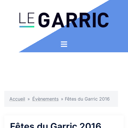
Aller
au
contenu
Ouvrir/fermer
le
menu
Accueil
»
Évènements
»
Fêtes du Garric 2016
Fêtes du Garric 2016