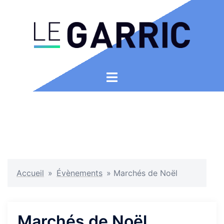
Aller
au
contenu
Ouvrir/fermer
le
menu
Accueil
»
Évènements
»
Marchés de Noël
Marchés de Noël