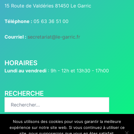
15 Route de Valdéries 81450 Le Garric
Téléphone :
05 63 36 51 00
Courriel :
secretariat@le-garric.fr
HORAIRES
Lundi au vendredi
: 9h - 12h et 13h30 - 17h00
RECHERCHE
Rechercher :
Nous utilisons des cookies pour vous garantir la meilleure
expérience sur notre site web. Si vous continuez à utiliser ce
site, nous supposerons que vous en êtes satisfait.