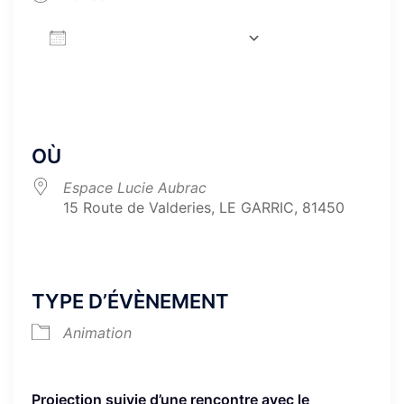
AJOUTER AU CALENDRIER
Télécharger ICS
Calendrier Google
iCa
OÙ
Espace Lucie Aubrac
15 Route de Valderies, LE GARRIC, 81450
TYPE D’ÉVÈNEMENT
Animation
Projection suivie d’une rencontre avec le