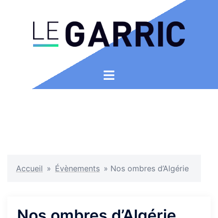
Aller
au
contenu
Ouvrir/fermer
le
menu
Accueil
»
Évènements
»
Nos ombres d’Algérie
Nos ombres d’Algérie