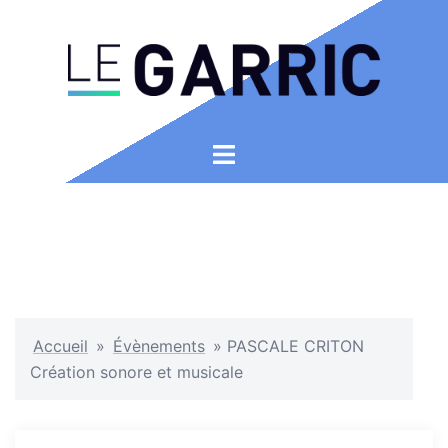
Aller
au
contenu
Ouvrir/fermer
le
menu
Accueil
»
Évènements
»
PASCALE CRITON
Création sonore et musicale