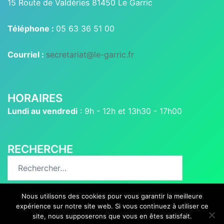
15 Route de Valdéries 81450 Le Garric
Téléphone :
05 63 36 51 00
Courriel :
secretariat@le-garric.fr
HORAIRES
Lundi au vendredi
: 9h - 12h et 13h30 - 17h00
RECHERCHE
Rechercher :
Nous utilisons des cookies pour vous garantir la meilleure
expérience sur notre site web. Si vous continuez à utiliser ce
site, nous supposerons que vous en êtes satisfait.