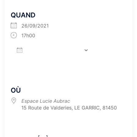
QUAND
26/09/2021
17h00
AJOUTER AU CALENDRIER
Télécharger ICS
Calendrier Google
iCa
OÙ
Espace Lucie Aubrac
15 Route de Valderies, LE GARRIC, 81450