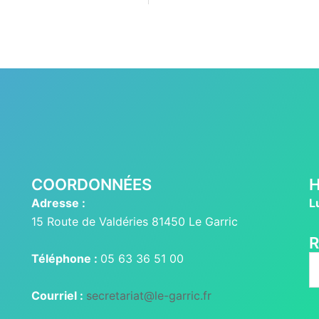
COORDONNÉES
H
Adresse :
L
15 Route de Valdéries 81450 Le Garric
Téléphone :
05 63 36 51 00
R
Courriel :
secretariat@le-garric.fr