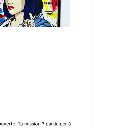
Office 365
Outlook Live
couverte. Ta mission ? participer à