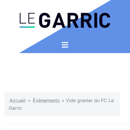
Aller
au
contenu
Ouvrir/fermer
le
menu
Accueil
»
Évènements
»
Vide grenier du FC Le
Garric