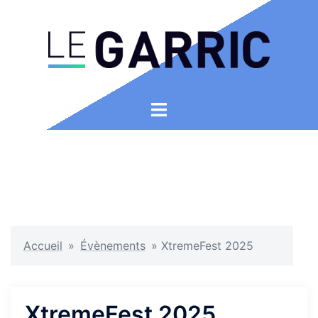
Aller
au
contenu
Ouvrir/fermer
le
menu
Accueil
»
Évènements
»
XtremeFest 2025
XtremeFest 2025