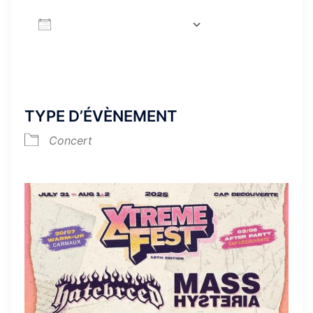
AJOUTER AU CALENDRIER
Télécharger ICS
Calendrier Google
iCa
TYPE D’ÉVÈNEMENT
Concert