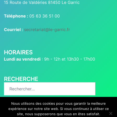
15 Route de Valdéries 81450 Le Garric
Téléphone :
05 63 36 51 00
Courriel :
secretariat@le-garric.fr
HORAIRES
Lundi au vendredi
: 9h - 12h et 13h30 - 17h00
RECHERCHE
Rechercher :
Nous utilisons des cookies pour vous garantir la meilleure
expérience sur notre site web. Si vous continuez à utiliser ce
site, nous supposerons que vous en êtes satisfait.