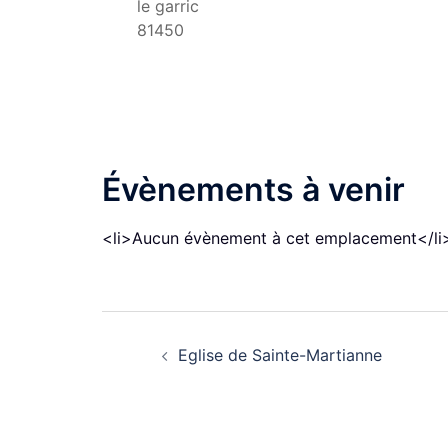
le garric
81450
Évènements à venir
<li>Aucun évènement à cet emplacement</li
Navigation
Eglise de Sainte-Martianne
d’article