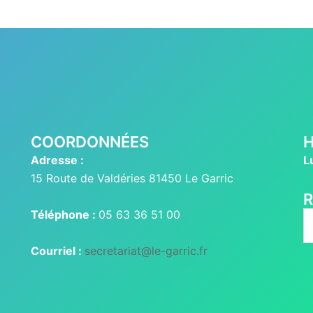
COORDONNÉES
H
Adresse :
L
15 Route de Valdéries 81450 Le Garric
Téléphone :
05 63 36 51 00
R
Courriel :
secretariat@le-garric.fr