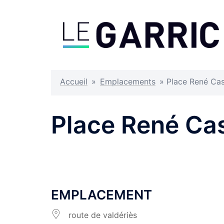
Aller
au
contenu
Accueil
»
Emplacements
»
Place René Cas
Place René Ca
EMPLACEMENT
route de valdériès