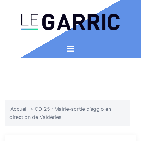
Aller
au
contenu
Ouvrir/fermer
le
menu
Accueil
»
CD 25 : Mairie-sortie d’agglo en
direction de Valdéries