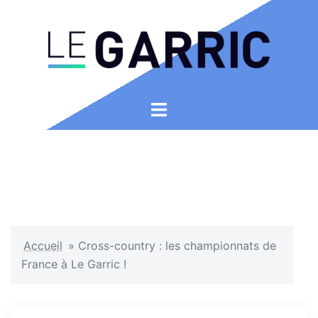
Aller
au
contenu
Ouvrir/fermer
le
menu
Accueil
»
Cross-country : les championnats de
France à Le Garric !