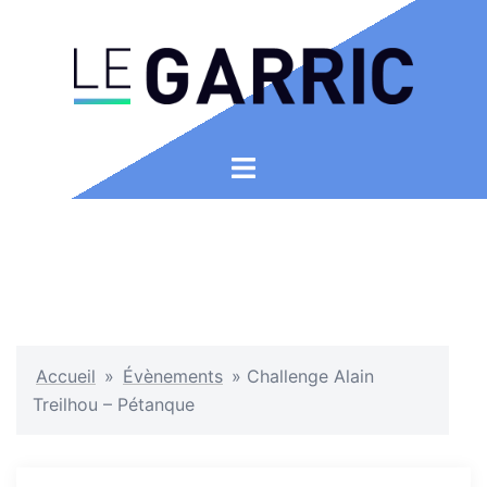
Aller
au
contenu
Ouvrir/fermer
le
menu
Accueil
»
Évènements
»
Challenge Alain
Treilhou – Pétanque