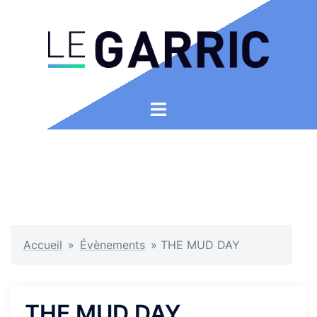
Aller
au
contenu
Ouvrir/fermer
le
menu
Accueil
»
Évènements
»
THE MUD DAY
THE MUD DAY