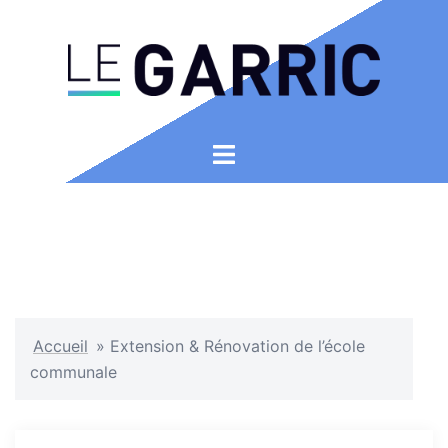
Aller
au
contenu
Ouvrir/fermer
le
menu
Accueil
»
Extension & Rénovation de l’école
communale