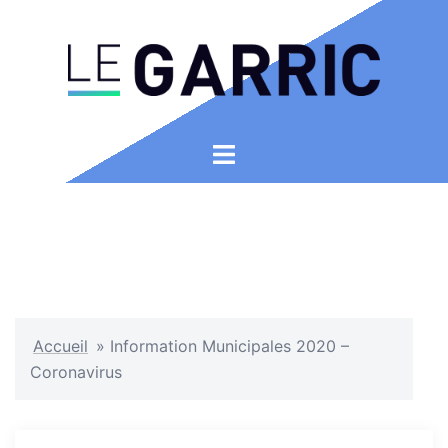
Aller
au
contenu
Ouvrir/fermer
le
menu
Accueil
»
Information Municipales 2020 –
Coronavirus