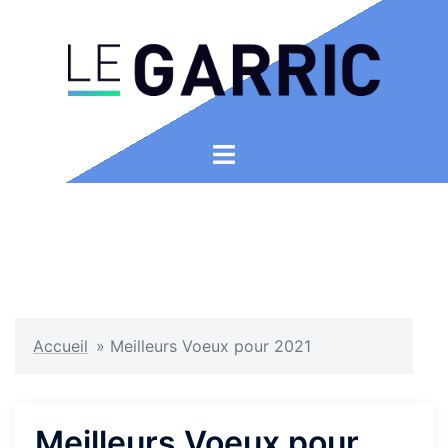
Aller
au
contenu
Ouvrir/fermer
le
menu
Accueil
»
Meilleurs Voeux pour 2021
Meilleurs Voeux pour