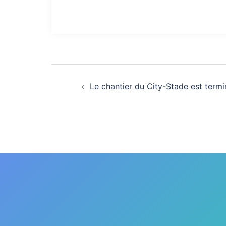
Navigation
Le chantier du City-Stade est termi
d’article