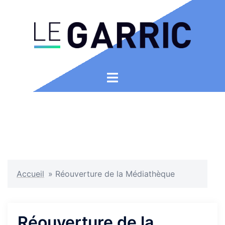
Aller
au
contenu
Ouvrir/fermer
le
menu
Accueil
»
Réouverture de la Médiathèque
Réouverture de la