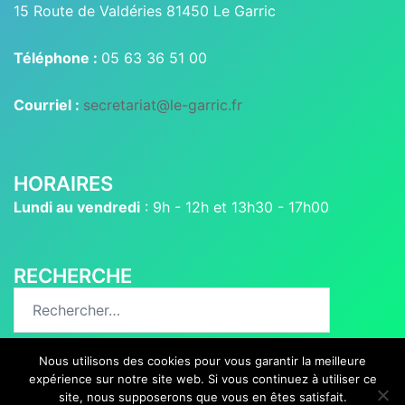
15 Route de Valdéries 81450 Le Garric
Téléphone :
05 63 36 51 00
Courriel :
secretariat@le-garric.fr
HORAIRES
Lundi au vendredi
: 9h - 12h et 13h30 - 17h00
RECHERCHE
Rechercher :
Nous utilisons des cookies pour vous garantir la meilleure
expérience sur notre site web. Si vous continuez à utiliser ce
site, nous supposerons que vous en êtes satisfait.